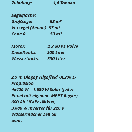
Zuladung: 1,4 Tonnen
Segelfläche:
Großsegel 58 m²
Vorsegel (Genoa) 37 m²
Code 0 53 m²
Motor: 2 x 30 PS Volvo
Dieseltanks: 300 Liter
Wassertanks: 530 Liter
2,9 m Dinghy Highfield UL290 E-
Proplusion
,
4x420 W = 1.680 W
Sola
r (jedes
Panel mit eigenem MPPT-Regler)
600 Ah LiFePo-Akkus
,
3.000 W Inverter für 220 V
Wassermacher Zen 50
uvm.