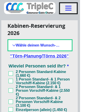
Kabinen-Reservierung
2026
"Törn-Planung/Törns 2026"
P
Wieviel Personen seid Ihr?
*
f
2 Personen Standard-Kabine
l
(1.660 €)
i
1 Person Standard- & 1 Person
Vorschiff-Kabine (2.150 €)
c
2 Personen Standard- & 1
h
Person Vorschiff-Kabine (2.550
t
€)
f
2 Personen Standard- & 2
e
Personen Vorschiff-Kabine
(3.100 €)
l
Einzelperson (allein) (1.450 €)
d