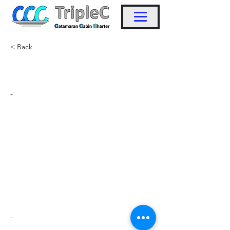
< Back
KW8
-
-