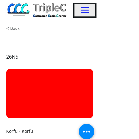
< Back
KW40
26N5
Korfu - Korfu