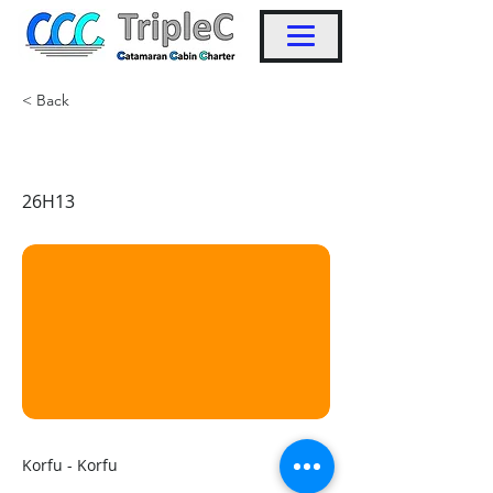
< Back
KW35
26H13
Korfu - Korfu