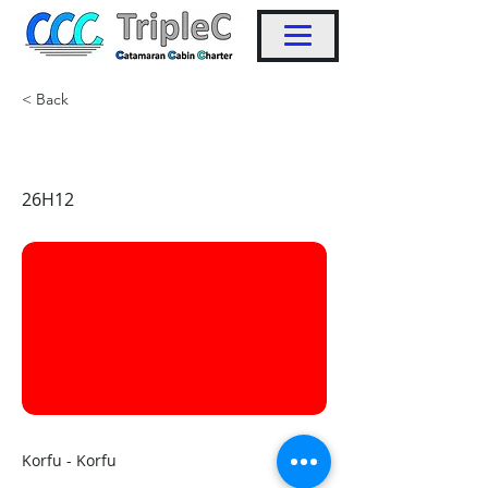
< Back
KW34
26H12
Korfu - Korfu