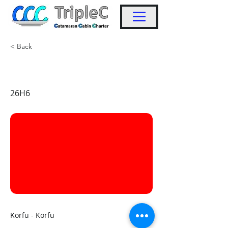
< Back
KW28
26H6
Korfu - Korfu