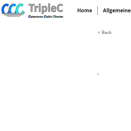
Home
Allgemeine
< Back
KW11
-