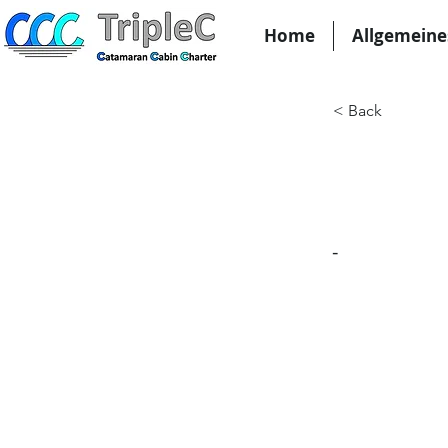
Home
Allgemeine
< Back
KW1
-